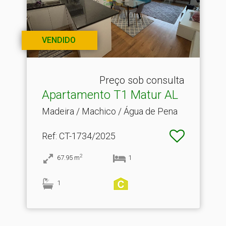
VENDIDO
Preço sob consulta
Apartamento T1 Matur AL
Madeira / Machico / Água de Pena
Ref
: CT-1734/2025
2
67.95
m
1
1