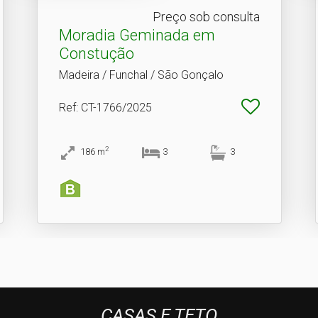
Preço sob consulta
Moradia Geminada em
Constução
Madeira / Funchal / São Gonçalo
Ref
: CT-1766/2025
2
186
m
3
3
CASAS E TETO