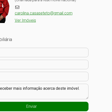
(Chamada para a rede móvel nacional)
carolina.casaseteto@gmail.com
Ver Imóveis
iliária