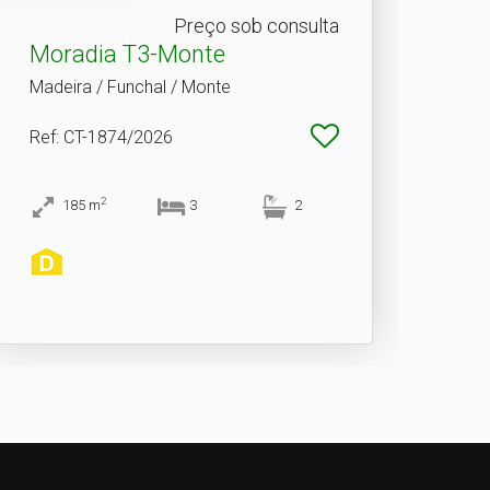
Preço sob consulta
Moradia T3-Monte
Madeira / Funchal / Monte
Ref
: CT-1874/2026
2
185
m
3
2