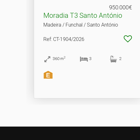
950.000€
Moradia T3 Santo António
Madeira / Funchal / Santo António
Ref
: CT-1904/2026
2
360
m
3
2