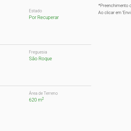
*
Preenchimento o
Estado
Ao clicar em 'Env
Por Recuperar
Freguesia
São Roque
Área de Terreno
2
620 m