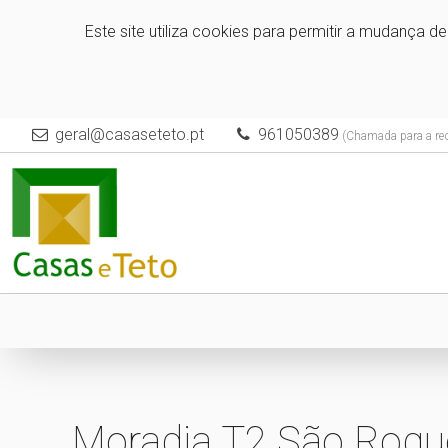
Este site utiliza cookies para permitir a mudança d
geral@casaseteto.pt
961050389
(Chamada para a red
Moradia T2 São Roqu