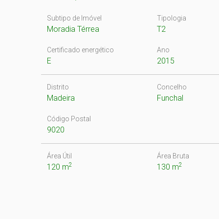
Subtipo de Imóvel
Tipologia
Moradia Térrea
T2
Certificado energético
Ano
E
2015
Distrito
Concelho
Madeira
Funchal
Código Postal
9020
Área Útil
Área Bruta
2
2
120 m
130 m