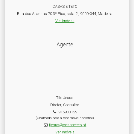
CASAS E TETO
Rua dos Aranhas 70 3º Piso, sala 2 , 9000-044, Madeira
Ver Imóveis
Agente
Tito Jesus
Diretor, Consultor
916933129
(Chamada para a rede móvel nacional)
tjesus@casaseteto.pt
Ver Imóveis