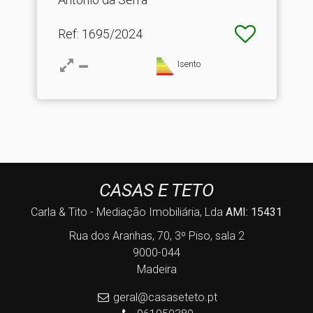
Ref
: 1695/2024
Isento
CASAS E TETO
Carla & Tito - Mediação Imobiliária, Lda
AMI: 15431
Rua dos Aranhas, 70, 3º Piso, sala 2
9000-044
Madeira
geral@casaseteto.pt