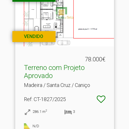
VENDIDO
78.000€
Terreno com Projeto
Aprovado
Madeira / Santa Cruz / Caniço
Ref
: CT-1827/2025
2
286.1
m
3
N/D